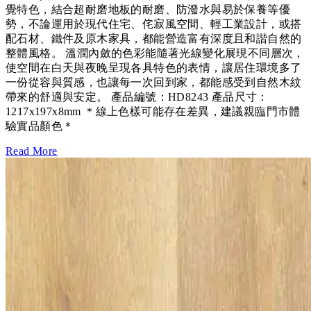
覺特色，結合超耐磨地板的耐磨、防潑水與易於保養等優
勢，不論運用於現代住宅、侘寂風空間、輕工業設計，或搭
配石材、鐵件及原木家具，都能營造富有深度且和諧自然的
整體風格。 溫潤內斂的色彩能隨著光線變化展現不同層次，
使空間在白天與夜晚呈現各具特色的表情，讓居住環境多了
一份從容與質感，也讓每一次回到家，都能感受到自然木紋
帶來的舒適與安定。 產品編號：HD8243 產品尺寸：
1217x197x8mm ＊線上色樣可能存在差異，建議親臨門市體
驗實品顏色＊
Read More